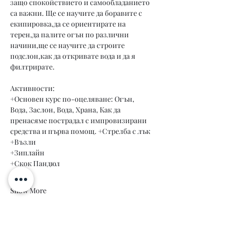
защо спокойствието и самообладанието 
са важни. Ще се научите да боравите с 
екипировка,да се ориентирате на 
терен,да палите огън по различни 
начини,ще се научите да строите 
подслон,как да откривате вода и да я 
филтрирате.
Активности:
+Основен курс по-оцеляване: Огън, 
Вода, Заслон, Вода, Храна, Как да 
пренасяме пострадал с импровизирани 
средства и първа помощ. +Стрелба с лък 
+Възли 
+Зиплайн 
+Скок Пандюл
Show More