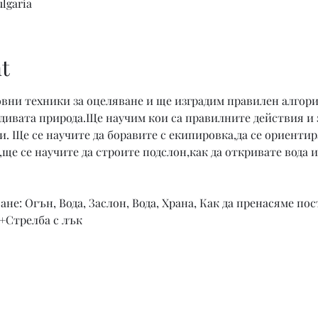
ulgaria
t
овни техники за оцеляване и ще изградим правилен алгори
 дивата природа.Ще научим кои са правилните действия и
. Ще се научите да боравите с екипировка,да се ориентира
ще се научите да строите подслон,как да откривате вода и
не: Огън, Вода, Заслон, Вода, Храна, Как да пренасяме по
+Стрелба с лък 