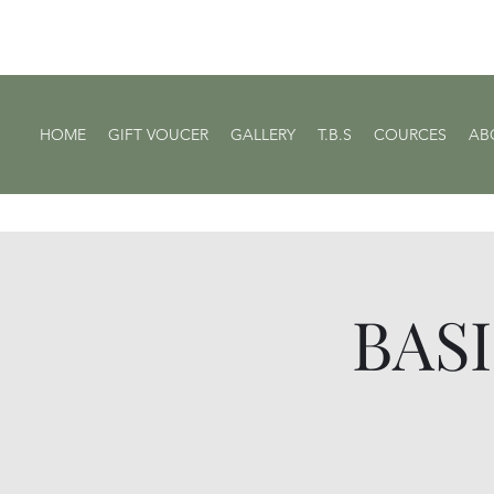
HOME
GIFT VOUCER
GALLERY
T.B.S
COURCES
AB
BAS