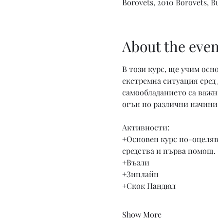
Borovets, 2010 Borovets, B
About the even
В този курс, ще учим осн
екстремна ситуация сред
самообладанието са важни
огън по различни начини,
Активности:
+Основен курс по-оцелява
средства и първа помощ. 
+Възли 
+Зиплайн 
+Скок Пандюл
Show More