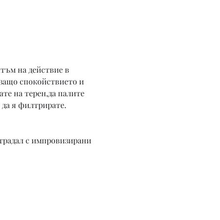
тъм на действие в 
 защо спокойствието и 
те на терен,да палите 
 да я филтрирате.
страдал с импровизирани 