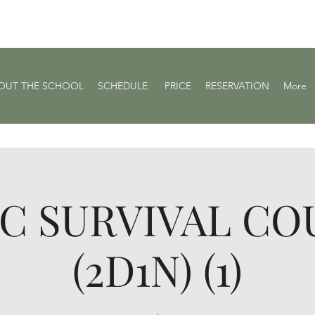
OUT THE SCHOOL
SCHEDULE ​
PRICE
RESERVATION
More
IC SURVIVAL CO
(2D1N) (1)