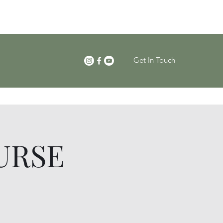
Get In Touch
URSE