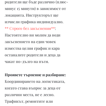
родители ще бъде различно (плюс-
минус 15 минути) в зависимост от
локацията. Инструкторът ще
изчисли графика индивидуално.
** Строго без закъснения**
:
Настоятелно ви молим да води
закъснението на един човек
измества целия график и кара
останалите родители и деца да
чакат по-дълго на пътя.
Проявете търпение и разбиране:
Координирането на логистиката,
когато става въпрос за деца от
различни места, не е лесно.
Трафикът, ремонтите или