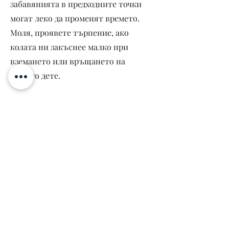
забавянията в предходните точки
могат леко да променят времето.
Моля, проявете търпение, ако
колата ни закъснее малко при
вземането или връщането на
вашето дете.
Какво трябва да направите сега:
Изпратете точния си адрес на
инструктора възможно най-рано.
На базата на всички адреси той ще
изготви оптимален маршрут и ще
ви изпрати вашето персонално
време и конкретната точка за
среща.